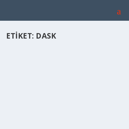
ETIKET:
DASK
DASK (ZORUNLU DEPREM SIGORTASI) NASIL
YAPILIR?
Şub 13, 2023
|
Genel
,
Yaşam
|
DASK nasıl yapılır? DASK, yani Doğal Afet Sigortaları
Kurumu, deprem teminat sistemini düzenleyen...
DEVAMINI OKU