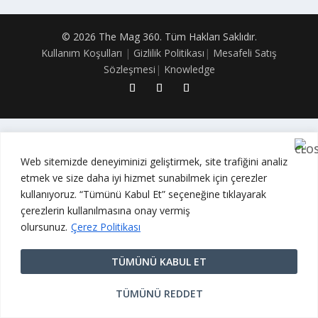
© 2026 The Mag 360. Tüm Hakları Saklıdır.
Kullanım Koşulları
|
Gizlilik Politikası
|
Mesafeli Satış
Sözleşmesi
|
Knowledge
Web sitemizde deneyiminizi geliştirmek, site trafiğini analiz
etmek ve size daha iyi hizmet sunabilmek için çerezler
kullanıyoruz. “Tümünü Kabul Et” seçeneğine tıklayarak
çerezlerin kullanılmasına onay vermiş
olursunuz.
Çerez Politikası
TÜMÜNÜ KABUL ET
TÜMÜNÜ REDDET