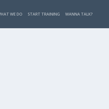
HAT WE DO
START TRAINING
WANNA TALK?