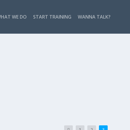
HAT WE DO
START TRAINING
WANNA TALK?
1
2
3