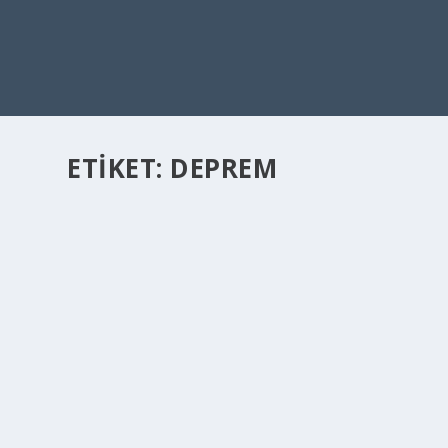
ETIKET:
DEPREM
EVINIZIN DEPREME OLAN DAYANIKLILIĞI NA
May 5, 2022
|
Emlak
,
Genel
,
Yaşam
|
Hepimizin bildiği gibi deprem, ne yazık ki Türkiye’nin en 
DEVAMINI OKU