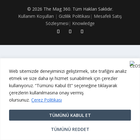
© 2026 The Mag 360. Tüm Hakları Saklıdır.
Kullanım Koşulları
|
Gizlilik Politikası
|
Mesafeli Satış
Sözleşmesi
|
Knowledge
Web sitemizde deneyiminizi geliştirmek, site trafiğini analiz
etmek ve size daha iyi hizmet sunabilmek için çerezler
kullanıyoruz. “Tümünü Kabul Et” seçeneğine tıklayarak
çerezlerin kullanılmasına onay vermiş
olursunuz.
Çerez Politikası
TÜMÜNÜ KABUL ET
TÜMÜNÜ REDDET