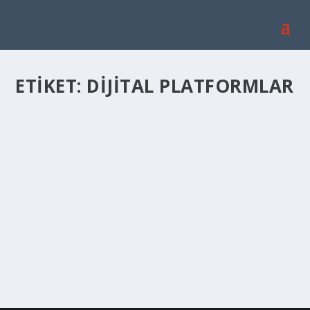
ETIKET:
DIJITAL PLATFORMLAR
DIJITAL PLATFORMLARDAKI DIKKAT ÇEKEN
BELGESELLER
Tem 22, 2022
|
Genel
,
Yaşam
|
Belgesel önerileri için sizlere dijital platformlarda yer
alan yapımlarla ilgili önerilerde...
DEVAMINI OKU