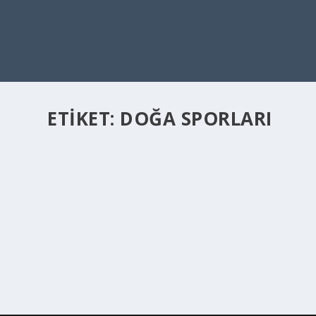
ETIKET:
DOĞA SPORLARI
ALTERNATIF DOĞA SPORLARI
Haz 20, 2022
|
Genel
,
Yaşam
|
Heyecan tutkunu ve doğa sevenlerin gözde spor etkinlikler
DEVAMINI OKU