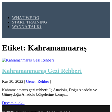
WHAT WE DO
START TRAINING
WANNA TALK?
Etiket:
Kahramanmaraş
Kahramanmaraş Gezi Rehberi
Kas 30, 2022
|
Genel
,
Rehber
|
Kahramanmaraş gezi rehberi: İç Anadolu, Doğu Anadolu ve
Güneydoğu Anadolu bölgelerine komşu...
Devamını oku