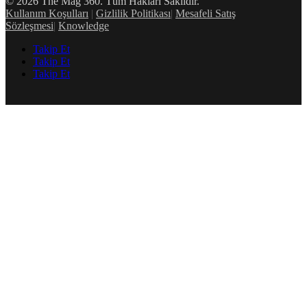
© 2026 The Mag 360. Tüm Hakları Saklıdır.
Kullanım Koşulları
|
Gizlilik Politikası
|
Mesafeli Satış
Sözleşmesi
|
Knowledge
Takip Et
Takip Et
Takip Et