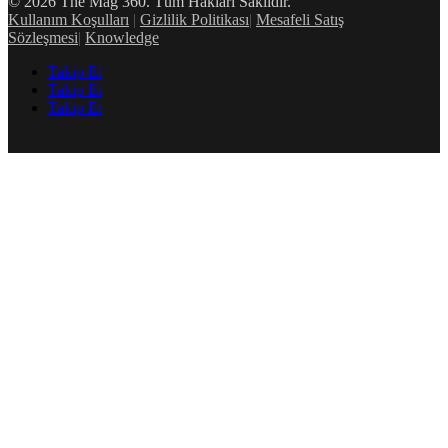
© 2026 The Mag 360. Tüm Hakları Saklıdır.
Kullanım Koşulları
|
Gizlilik Politikası
|
Mesafeli Satış
Sözleşmesi
|
Knowledge
Takip Et
Takip Et
Takip Et