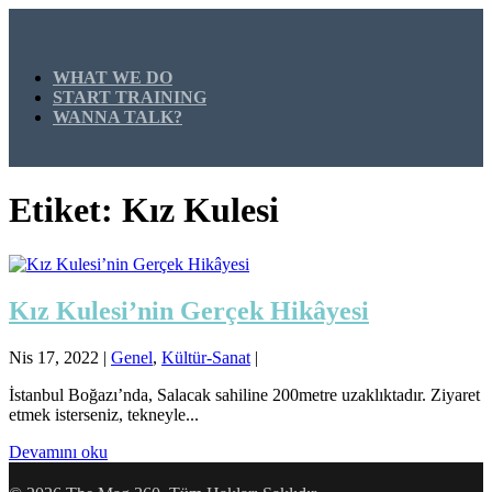
WHAT WE DO
START TRAINING
WANNA TALK?
Etiket:
Kız Kulesi
Kız Kulesi’nin Gerçek Hikâyesi
Nis 17, 2022
|
Genel
,
Kültür-Sanat
|
İstanbul Boğazı’nda, Salacak sahiline 200metre uzaklıktadır. Ziyaret
etmek isterseniz, tekneyle...
Devamını oku