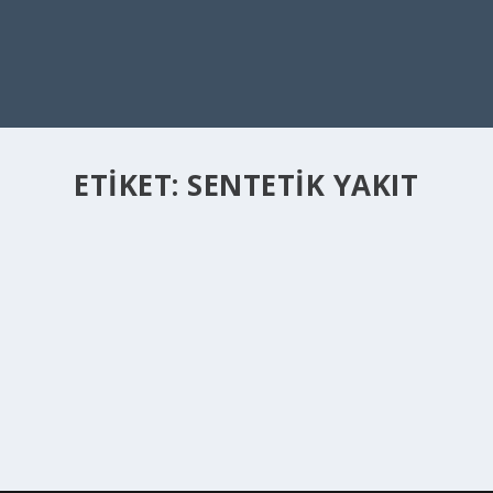
ETIKET:
SENTETIK YAKIT
ELEKTRIKLI ARAÇLARA ALTERNATIF SENTETI
Tem 18, 2022
|
Genel
,
Yaşam
|
Sentetik yakıt, içten yanmalı motorlu araçların bugün fosil
DEVAMINI OKU