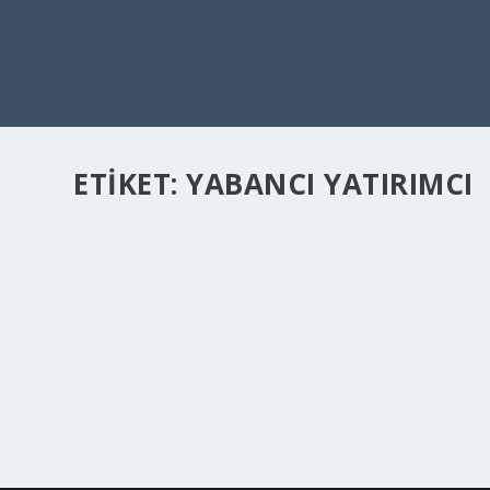
ETIKET:
YABANCI YATIRIMCI
YABANCILARIN GAYRIMENKULDE EN ÇOK İLGI
Nis 6, 2022
|
Emlak
,
Genel
,
GUIDE
,
Rehber
,
Yaşam
,
Yatırım
|
Yabancıların gayrimenkul yatırımları için son dönemlerde Tü
DEVAMINI OKU