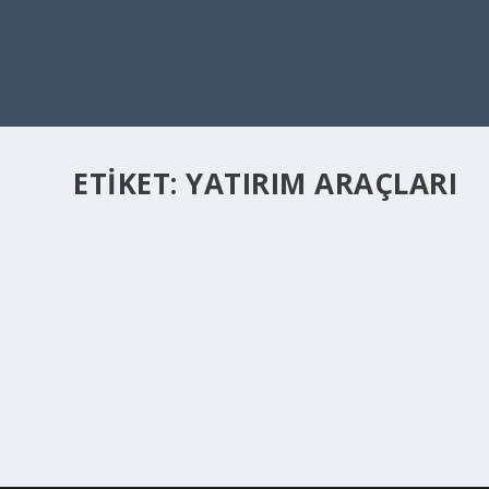
ETIKET:
YATIRIM ARAÇLARI
YATIRIM ARAÇLARI NEDIR
Ağu 3, 2022
|
Genel
,
Yaşam
,
Yatırım
|
Yatırım araçları… İnsanların %72’sinin bu ifadeyi kullandığ
DEVAMINI OKU