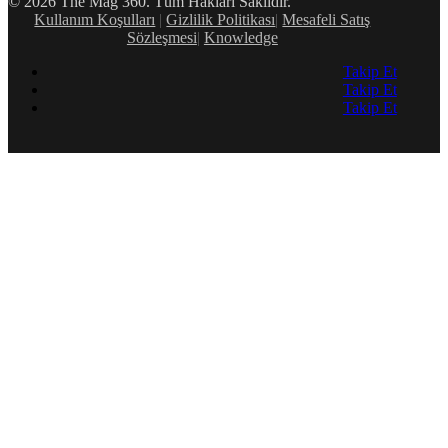
© 2026 The Mag 360. Tüm Hakları Saklıdır.
Kullanım Koşulları
|
Gizlilik Politikası
|
Mesafeli Satış
Sözleşmesi
|
Knowledge
Takip Et
Takip Et
Takip Et