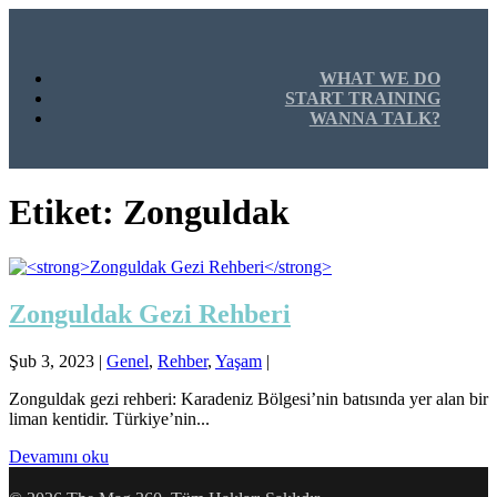
WHAT WE DO
START TRAINING
WANNA TALK?
Etiket:
Zonguldak
Zonguldak Gezi Rehberi
Şub 3, 2023
|
Genel
,
Rehber
,
Yaşam
|
Zonguldak gezi rehberi: Karadeniz Bölgesi’nin batısında yer alan bir
liman kentidir. Türkiye’nin...
Devamını oku