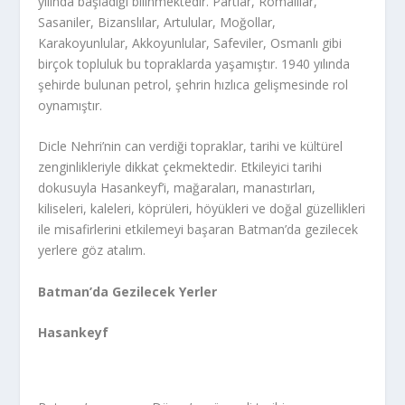
yılında başladığı bilinmektedir. Partlar, Romalılar,
Sasaniler, Bizanslılar, Artulular, Moğollar,
Karakoyunlular, Akkoyunlular, Safeviler, Osmanlı gibi
birçok topluluk bu topraklarda yaşamıştır. 1940 yılında
şehirde bulunan petrol, şehrin hızlıca gelişmesinde rol
oynamıştır.
Dicle Nehri’nin can verdiği topraklar, tarihi ve kültürel
zenginlikleriyle dikkat çekmektedir. Etkileyici tarihi
dokusuyla Hasankeyf’i, mağaraları, manastırları,
kiliseleri, kaleleri, köprüleri, höyükleri ve doğal güzellikleri
ile misafirlerini etkilemeyi başaran Batman’da gezilecek
yerlere göz atalım.
Batman’da Gezilecek Yerler
Hasankeyf