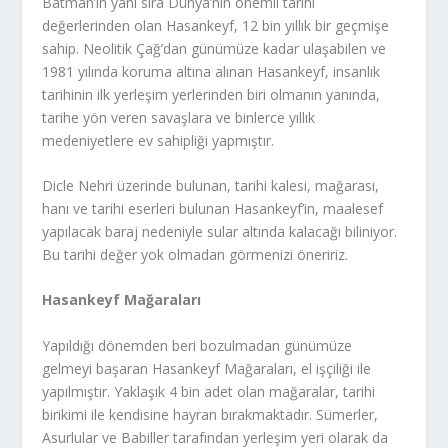
Batman’ın yanı sıra Dünya’nın önemli tarihi
değerlerinden olan Hasankeyf, 12 bin yıllık bir geçmişe
sahip. Neolitik Çağ’dan günümüze kadar ulaşabilen ve
1981 yılında koruma altına alınan Hasankeyf, insanlık
tarihinin ilk yerleşim yerlerinden biri olmanın yanında,
tarihe yön veren savaşlara ve binlerce yıllık
medeniyetlere ev sahipliği yapmıştır.
Dicle Nehri üzerinde bulunan, tarihi kalesi, mağarası,
hanı ve tarihi eserleri bulunan Hasankeyf’in, maalesef
yapılacak baraj nedeniyle sular altında kalacağı biliniyor.
Bu tarihi değer yok olmadan görmenizi öneririz.
Hasankeyf Mağaraları
Yapıldığı dönemden beri bozulmadan günümüze
gelmeyi başaran Hasankeyf Mağaraları, el işçiliği ile
yapılmıştır. Yaklaşık 4 bin adet olan mağaralar, tarihi
birikimi ile kendisine hayran bırakmaktadır. Sümerler,
Asurlular ve Babiller tarafından yerleşim yeri olarak da