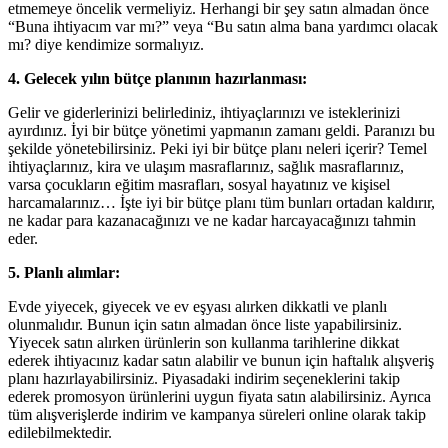
etmemeye öncelik vermeliyiz. Herhangi bir şey satın almadan önce
“Buna ihtiyacım var mı?” veya “Bu satın alma bana yardımcı olacak
mı? diye kendimize sormalıyız.
4. Gelecek yılın bütçe planının hazırlanması:
Gelir ve giderlerinizi belirlediniz, ihtiyaçlarınızı ve isteklerinizi
ayırdınız. İyi bir bütçe yönetimi yapmanın zamanı geldi. Paranızı bu
şekilde yönetebilirsiniz. Peki iyi bir bütçe planı neleri içerir? Temel
ihtiyaçlarınız, kira ve ulaşım masraflarınız, sağlık masraflarınız,
varsa çocukların eğitim masrafları, sosyal hayatınız ve kişisel
harcamalarınız… İşte iyi bir bütçe planı tüm bunları ortadan kaldırır,
ne kadar para kazanacağınızı ve ne kadar harcayacağınızı tahmin
eder.
5. Planlı alımlar:
Evde yiyecek, giyecek ve ev eşyası alırken dikkatli ve planlı
olunmalıdır. Bunun için satın almadan önce liste yapabilirsiniz.
Yiyecek satın alırken ürünlerin son kullanma tarihlerine dikkat
ederek ihtiyacınız kadar satın alabilir ve bunun için haftalık alışveriş
planı hazırlayabilirsiniz. Piyasadaki indirim seçeneklerini takip
ederek promosyon ürünlerini uygun fiyata satın alabilirsiniz. Ayrıca
tüm alışverişlerde indirim ve kampanya süreleri online olarak takip
edilebilmektedir.