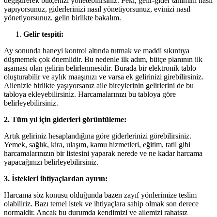
değiştirerek bütçenizi yönetebilirsiniz. Peki, gelir-gider tanımını nasıl
yapıyorsunuz, giderlerinizi nasıl yönetiyorsunuz, evinizi nasıl
yönetiyorsunuz, gelin birlikte bakalım.
Gelir tespiti:
Ay sonunda haneyi kontrol altında tutmak ve maddi sıkıntıya
düşmemek çok önemlidir. Bu nedenle ilk adım, bütçe planının ilk
aşaması olan gelirin belirlenmesidir. Burada bir elektronik tablo
oluşturabilir ve aylık maaşınızı ve varsa ek gelirinizi girebilirsiniz.
Ailenizle birlikte yaşıyorsanız aile bireylerinin gelirlerini de bu
tabloya ekleyebilirsiniz. Harcamalarınızı bu tabloya göre
belirleyebilirsiniz.
2. Tüm yıl için giderleri görüntüleme:
Artık geliriniz hesaplandığına göre giderlerinizi görebilirsiniz.
Yemek, sağlık, kira, ulaşım, kamu hizmetleri, eğitim, tatil gibi
harcamalarınızın bir listesini yaparak nerede ve ne kadar harcama
yapacağınızı belirleyebilirsiniz.
3. İstekleri ihtiyaçlardan ayırın:
Harcama söz konusu olduğunda bazen zayıf yönlerimize teslim
olabiliriz. Bazı temel istek ve ihtiyaçlara sahip olmak son derece
normaldir. Ancak bu durumda kendimizi ve ailemizi rahatsız