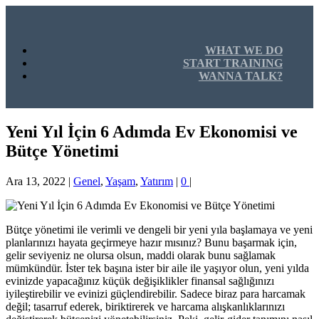
WHAT WE DO
START TRAINING
WANNA TALK?
Yeni Yıl İçin 6 Adımda Ev Ekonomisi ve
Bütçe Yönetimi
Ara 13, 2022
|
Genel
,
Yaşam
,
Yatırım
|
0
|
Bütçe yönetimi ile verimli ve dengeli bir yeni yıla başlamaya ve yeni
planlarınızı hayata geçirmeye hazır mısınız? Bunu başarmak için,
gelir seviyeniz ne olursa olsun, maddi olarak bunu sağlamak
mümkündür. İster tek başına ister bir aile ile yaşıyor olun, yeni yılda
evinizde yapacağınız küçük değişiklikler finansal sağlığınızı
iyileştirebilir ve evinizi güçlendirebilir. Sadece biraz para harcamak
değil; tasarruf ederek, biriktirerek ve harcama alışkanlıklarınızı