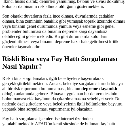
İkinci husus olarak; demirleri yamulmuş, betonu ve sıvası dökülmüş
kolonlar da binanın risk altında olduğunu göstermektedir.
Son olarak; duvarların fazla ince olması, duvarlarında çatlaklar
olması, bina zemininin bataklık gibi yumuşak toprak üzerinde olması
veya binanın genel durumunda yamula veya esneme gibi genel
problemler bulunması da binanın depreme karşı dayanıksız
olabileceğini göstermektedir. Bu gibi durumlarda kolonların
güçlendirilmesi veya binanın depreme hazır hale getirilmesi kritik
önemler taşımaktadır.
Riskli Bina veya Fay Hattı Sorgulaması
Nasıl Yapılır?
Riskli bina sorgulamaları, ilgili belediyelere başvurularak
gerçekleştirilebilmektedir. Ancak, belediye sorgulamalarında binaya
ait bir risk raporunun bulunmaması, binanın
depreme dayanıklı
olduğu anlamında gelmez. Binaya uygulanan bir deprem testinin
bulunmaması risk kaydının da çıkarılmamasına sebebiyet verir. Bu
nedenle özel şirketlere veya belediyelerin ilgili bölümlerine başvuru
yaparak bina sorgulaması yaptırmanız iyi olacaktır.
Fay hattı sorgulama işlemleri ise internet üzerinden
yapılabilmektedir. AFAD’ın kenti sitesinde de bulunan fay hattı