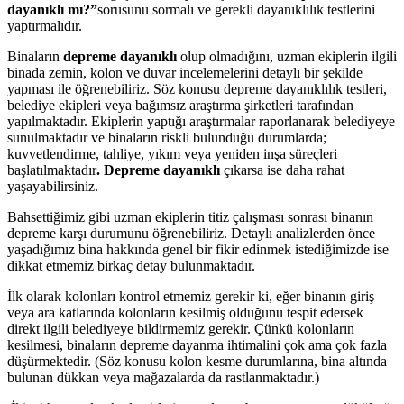
dayanıklı mı?”
sorusunu sormalı ve gerekli dayanıklılık testlerini
yaptırmalıdır.
Binaların
depreme dayanıklı
olup olmadığını, uzman ekiplerin ilgili
binada zemin, kolon ve duvar incelemelerini detaylı bir şekilde
yapması ile öğrenebiliriz. Söz konusu depreme dayanıklılık testleri,
belediye ekipleri veya bağımsız araştırma şirketleri tarafından
yapılmaktadır. Ekiplerin yaptığı araştırmalar raporlanarak belediyeye
sunulmaktadır ve binaların riskli bulunduğu durumlarda;
kuvvetlendirme, tahliye, yıkım veya yeniden inşa süreçleri
başlatılmaktadır
. Depreme dayanıklı
çıkarsa ise daha rahat
yaşayabilirsiniz.
Bahsettiğimiz gibi uzman ekiplerin titiz çalışması sonrası binanın
depreme karşı durumunu öğrenebiliriz. Detaylı analizlerden önce
yaşadığımız bina hakkında genel bir fikir edinmek istediğimizde ise
dikkat etmemiz birkaç detay bulunmaktadır.
İlk olarak kolonları kontrol etmemiz gerekir ki, eğer binanın giriş
veya ara katlarında kolonların kesilmiş olduğunu tespit edersek
direkt ilgili belediyeye bildirmemiz gerekir. Çünkü kolonların
kesilmesi, binaların depreme dayanma ihtimalini çok ama çok fazla
düşürmektedir. (Söz konusu kolon kesme durumlarına, bina altında
bulunan dükkan veya mağazalarda da rastlanmaktadır.)