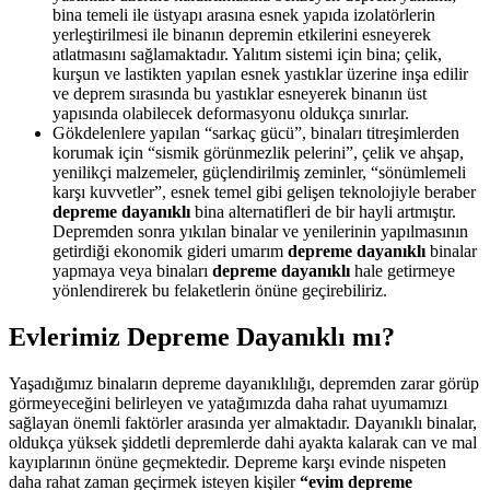
bina temeli ile üstyapı arasına esnek yapıda izolatörlerin
yerleştirilmesi ile binanın depremin etkilerini esneyerek
atlatmasını sağlamaktadır. Yalıtım sistemi için bina; çelik,
kurşun ve lastikten yapılan esnek yastıklar üzerine inşa edilir
ve deprem sırasında bu yastıklar esneyerek binanın üst
yapısında olabilecek deformasyonu oldukça sınırlar.
Gökdelenlere yapılan “sarkaç gücü”, binaları titreşimlerden
korumak için “sismik görünmezlik pelerini”, çelik ve ahşap,
yenilikçi malzemeler, güçlendirilmiş zeminler, “sönümlemeli
karşı kuvvetler”, esnek temel gibi gelişen teknolojiyle beraber
depreme dayanıklı
bina alternatifleri de bir hayli artmıştır.
Depremden sonra yıkılan binalar ve yenilerinin yapılmasının
getirdiği ekonomik gideri umarım
depreme dayanıklı
binalar
yapmaya veya binaları
depreme dayanıklı
hale getirmeye
yönlendirerek bu felaketlerin önüne geçirebiliriz.
Evlerimiz Depreme Dayanıklı mı?
Yaşadığımız binaların depreme dayanıklılığı, depremden zarar görüp
görmeyeceğini belirleyen ve yatağımızda daha rahat uyumamızı
sağlayan önemli faktörler arasında yer almaktadır. Dayanıklı binalar,
oldukça yüksek şiddetli depremlerde dahi ayakta kalarak can ve mal
kayıplarının önüne geçmektedir. Depreme karşı evinde nispeten
daha rahat zaman geçirmek isteyen kişiler
“evim depreme