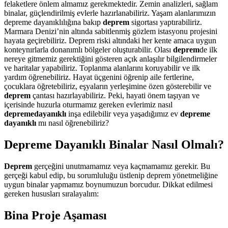
felaketlere önlem almamız gerekmektedir. Zemin analizleri, sağlam
binalar, güçlendirilmiş evlerle hazırlanabiliriz. Yaşam alanlarımızın
depreme dayanıklılığına bakıp
deprem
sigortası yaptırabiliriz.
Marmara Denizi’nin altında sabitlenmiş gözlem istasyonu projesini
hayata geçirebiliriz. Deprem riski altındaki her kente amaca uygun
konteynırlarla donanımlı bölgeler oluşturabilir. Olası
deprem
de ilk
nereye gitmemiz gerektiğini gösteren açık anlaşılır bilgilendirmeler
ve haritalar yapabiliriz. Toplanma alanlarını koruyabilir ve ilk
yardım öğrenebiliriz. Hayat üçgenini öğrenip aile fertlerine,
çocuklara öğretebiliriz, eşyaların yerleşimine özen gösterebilir ve
deprem
çantası hazırlayabiliriz. Peki, hayati önem taşıyan ve
içerisinde huzurla oturmamız gereken evlerimiz nasıl
depremedayanıklı
inşa edilebilir veya yaşadığımız ev
depreme
dayanıklı
mı nasıl öğrenebiliriz?
Depreme Dayanıklı Binalar Nasıl Olmalı?
Deprem
gerçeğini unutmamamız veya kaçmamamız gerekir. Bu
gerçeği kabul edip, bu sorumluluğu üstlenip deprem yönetmeliğine
uygun binalar yapmamız boynumuzun borcudur. Dikkat edilmesi
gereken hususları sıralayalım:
Bina Proje Aşaması