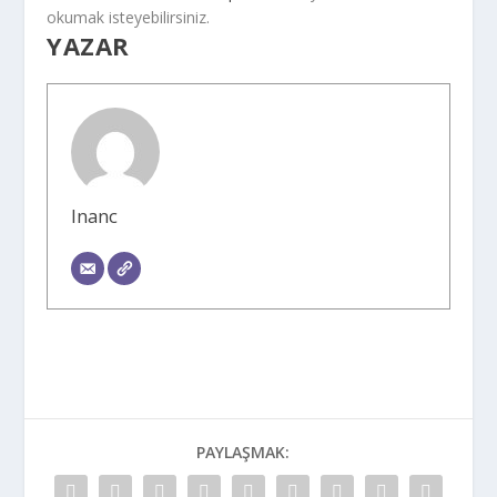
okumak isteyebilirsiniz.
YAZAR
Inanc
PAYLAŞMAK: