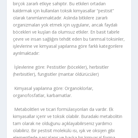
birçok zararlı etkiye sahiptir. Bu etkileri ortadan
kaldırmak için kullanılan toksik kimyasallar “pestisit”
olarak tanımlanmaktadır. Aslında bitkilere zararlı
organizmaları yok etmek için uygulanır, ancak faydalı
böcekleri ve kuşları da olumsuz etkiler. En basit tabirle
çevre ve insan sağlığını tehdit eden bu tarımsal toksinler,
işlevlerine ve kimyasal yapılarına göre farklı kategorilere
ayrılmaktadır:
İşlevlerine göre: Pestisitler (böcekler), herbisitler
(herbisitler), fungisitler (mantar öldürücüler)
Kimyasal yapılarına göre: Organoklorlar,
organofosfatlar, karbamatlar.
Metabolitleri ve ticari formülasyonları da vardır. Ek
kimyasallar içerir ve toksik olabilir. Buradaki metabolitin
tam olarak ne olduğunu açıklayabilirseniz yardımcı
olabiliriz. Bir pestisit molekülü ısı, ışık ve oksijen gibi
elementlerle parçalanır ve başka bir kimyasal forma