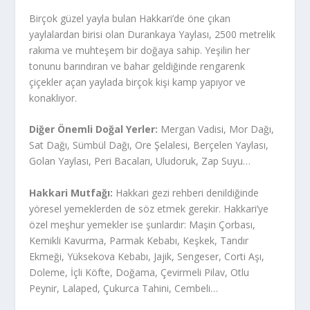
Birçok güzel yayla bulan Hakkari’de öne çıkan
yaylalardan birisi olan Durankaya Yaylası, 2500 metrelik
rakıma ve muhteşem bir doğaya sahip. Yeşilin her
tonunu barındıran ve bahar geldiğinde rengarenk
çiçekler açan yaylada birçok kişi kamp yapıyor ve
konaklıyor.
Diğer Önemli Doğal Yerler:
Mergan Vadisi, Mor Dağı,
Sat Dağı, Sümbül Dağı, Ore Şelalesi, Berçelen Yaylası,
Golan Yaylası, Peri Bacaları, Uludoruk, Zap Suyu…
Hakkari Mutfağı:
Hakkari gezi rehberi denildiğinde
yöresel yemeklerden de söz etmek gerekir. Hakkari’ye
özel meşhur yemekler ise şunlardır: Maşin Çorbası,
Kemikli Kavurma, Parmak Kebabı, Keşkek, Tandır
Ekmeği, Yüksekova Kebabı, Jajik, Sengeser, Corti Aşı,
Doleme, İçli Köfte, Doğama, Çevirmeli Pilav, Otlu
Peynir, Lalaped, Çukurca Tahini, Cembeli…