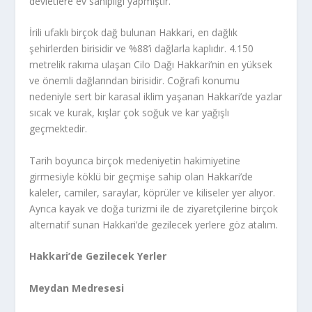
devletlere ev sahipliği yapmıştır.
İrili ufaklı birçok dağ bulunan Hakkari, en dağlık
şehirlerden birisidir ve %88’i dağlarla kaplıdır. 4.150
metrelik rakıma ulaşan Cilo Dağı Hakkari’nin en yüksek
ve önemli dağlarından birisidir. Coğrafi konumu
nedeniyle sert bir karasal iklim yaşanan Hakkari’de yazlar
sıcak ve kurak, kışlar çok soğuk ve kar yağışlı
geçmektedir.
Tarih boyunca birçok medeniyetin hakimiyetine
girmesiyle köklü bir geçmişe sahip olan Hakkari’de
kaleler, camiler, saraylar, köprüler ve kiliseler yer alıyor.
Ayrıca kayak ve doğa turizmi ile de ziyaretçilerine birçok
alternatif sunan Hakkari’de gezilecek yerlere göz atalım.
Hakkari’de Gezilecek Yerler
Meydan Medresesi