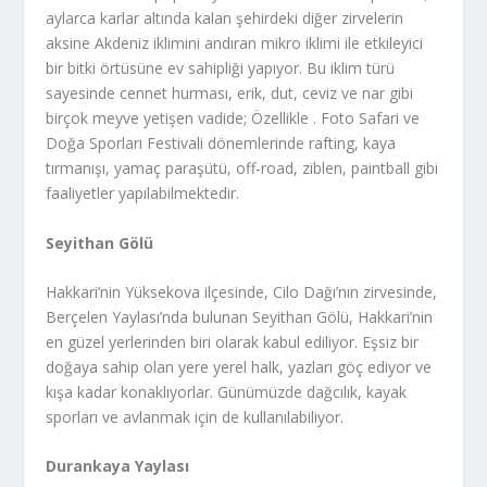
aylarca karlar altında kalan şehirdeki diğer zirvelerin
aksine Akdeniz iklimini andıran mikro iklimi ile etkileyici
bir bitki örtüsüne ev sahipliği yapıyor. Bu iklim türü
sayesinde cennet hurması, erik, dut, ceviz ve nar gibi
birçok meyve yetişen vadide; Özellikle . Foto Safari ve
Doğa Sporları Festivali dönemlerinde rafting, kaya
tırmanışı, yamaç paraşütü, off-road, ziblen, paintball gibi
faaliyetler yapılabilmektedir.
Seyithan Gölü
Hakkari’nin Yüksekova ilçesinde, Cilo Dağı’nın zirvesinde,
Berçelen Yaylası’nda bulunan Seyithan Gölü, Hakkari’nin
en güzel yerlerinden biri olarak kabul ediliyor. Eşsiz bir
doğaya sahip olan yere yerel halk, yazları göç ediyor ve
kışa kadar konaklıyorlar. Günümüzde dağcılık, kayak
sporları ve avlanmak için de kullanılabiliyor.
Durankaya Yaylası