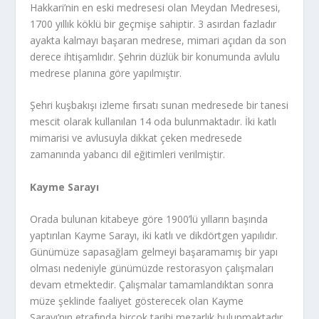
Hakkari’nin en eski medresesi olan Meydan Medresesi,
1700 yıllık köklü bir geçmişe sahiptir. 3 asırdan fazladır
ayakta kalmayı başaran medrese, mimari açıdan da son
derece ihtişamlıdır. Şehrin düzlük bir konumunda avlulu
medrese planına göre yapılmıştır.
Şehri kuşbakışı izleme fırsatı sunan medresede bir tanesi
mescit olarak kullanılan 14 oda bulunmaktadır. İki katlı
mimarisi ve avlusuyla dikkat çeken medresede
zamanında yabancı dil eğitimleri verilmiştir.
Kayme Sarayı
Orada bulunan kitabeye göre 1900’lü yılların başında
yaptırılan Kayme Sarayı, iki katlı ve dikdörtgen yapılıdır.
Günümüze sapasağlam gelmeyi başaramamış bir yapı
olması nedeniyle günümüzde restorasyon çalışmaları
devam etmektedir. Çalışmalar tamamlandıktan sonra
müze şeklinde faaliyet gösterecek olan Kayme
Sarayı’nın etrafında birçok tarihi mezarlık bulunmaktadır.