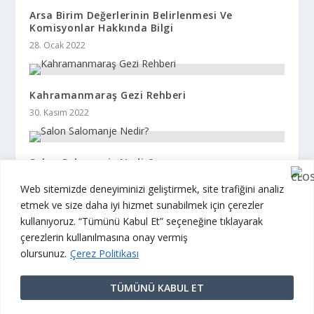
Arsa Birim Değerlerinin Belirlenmesi Ve
Komisyonlar Hakkında Bilgi
28. Ocak 2022
Kahramanmaraş Gezi Rehberi
30. Kasım 2022
Salon Salomanje Nedir?
12. Mayıs 2022
Web sitemizde deneyiminizi geliştirmek, site trafiğini analiz
etmek ve size daha iyi hizmet sunabilmek için çerezler
kullanıyoruz. “Tümünü Kabul Et” seçeneğine tıklayarak
çerezlerin kullanılmasına onay vermiş
olursunuz.
Çerez Politikası
© 2026 The Mag 360. Tüm Hakları Saklıdır.
Kullanım Koşulları
|
Gizlilik Politikası
|
Mesafeli Satış
TÜMÜNÜ KABUL ET
Sözleşmesi
|
Knowledge