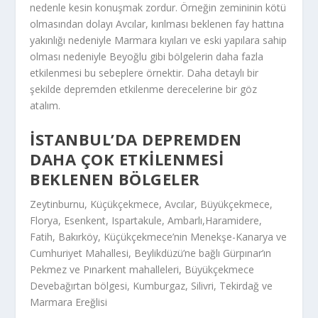
nedenle kesin konuşmak zordur. Örneğin zemininin kötü
olmasından dolayı Avcılar, kırılması beklenen fay hattına
yakınlığı nedeniyle Marmara kıyıları ve eski yapılara sahip
olması nedeniyle Beyoğlu gibi bölgelerin daha fazla
etkilenmesi bu sebeplere örnektir. Daha detaylı bir
şekilde depremden etkilenme derecelerine bir göz
atalım.
İSTANBUL’DA DEPREMDEN
DAHA ÇOK ETKILENMESI
BEKLENEN BÖLGELER
Zeytinburnu, Küçükçekmece, Avcılar, Büyükçekmece,
Florya, Esenkent, Ispartakule, Ambarlı,Haramidere,
Fatih, Bakırköy, Küçükçekmece’nin Menekşe-Kanarya ve
Cumhuriyet Mahallesi, Beylikdüzü’ne bağlı Gürpınar’ın
Pekmez ve Pınarkent mahalleleri, Büyükçekmece
Devebağırtan bölgesi, Kumburgaz, Silivri, Tekirdağ ve
Marmara Ereğlisi