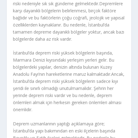
riski nedeniyle sık sık gündeme gelmektedir.Depremlere
karşı dayanıklı bölgelerin belirlenmesi, birçok faktöre
bağlıdır ve bu faktörlerin çoğu coğrafi, jeolojik ve yapısal
özelliklerden kaynaklanır. Bu nedenle, İstanbul’da
tamamen depreme dayanıklı bölgeler yoktur, ancak bazı
bölgelerde daha az risk vardır.
İstanbul’da deprem riski yüksek bölgelerin başında,
Marmara Denizi kıyısındaki yerleşim yerleri gelir. Bu
bölgelerdeki yapılar, denizin altında bulunan Kuzey
Anadolu Fayı’nın hareketlerine maruz kalmaktadır.Ancak,
İstanbul’da deprem riski yüksek bölgelerin sadece kıyı
şeridi ile sınırlı olmadığı unutulmamalıdır. Şehrin her
yerinde deprem riski vardır ve bu nedenle, deprem
önlemleri almak için herkesin gereken önlemleri alması
önemlidir.
Deprem uzmanlarının yaptığı açıklamaya göre;
İstanbul’da yapı bakımından en eski ilçelerin başında
Beyoğlu ve Fatih ilçeleri gelmektedir. Bu nedenle bu