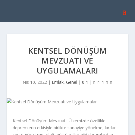
KENTSEL DÖNÜŞÜM
MEVZUATI VE
UYGULAMALARI
Nis 10, 2022
|
Emlak
,
Genel
|
0
|
Kentsel Dönüşüm Mevzuatı: Ülkemizde özellikle
depremlerin etkisiyle birlikte sanayiye yönelme, kırdan
kente göç etme, olağanüstü haller gibi durumlardan