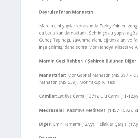
Deyrulzafaran Manastırı
Mardin dini yapılar konusunda Türkiye’nin en zengin ş
da bunu kanıtlamaktadır. Şehrin çoklu yapısını göz
Güneş Tapınağı, savunma alanı, eğitim alanı ve fark
inşa edilmiş, daha sonra Mor Hanoya Kilisesi ve Azi
Mardin Gezi Rehberi /
Şehirde Bulunan Diğer 
Manastırlar:
Mor Gabriel Manastırı (MS 397 – Dü
Manastırı (MS 539), Mor Yakup Kilisesi
Camiler:
Latifiye Camii (1371), Ulu Camii (11-12.y
Medreseler:
Kasımiye Medresesi (1457-1502), Zi
Diğer:
Emir Hamamı (12.yy), Tellaklar Çarşısı (17.
Beyazsu