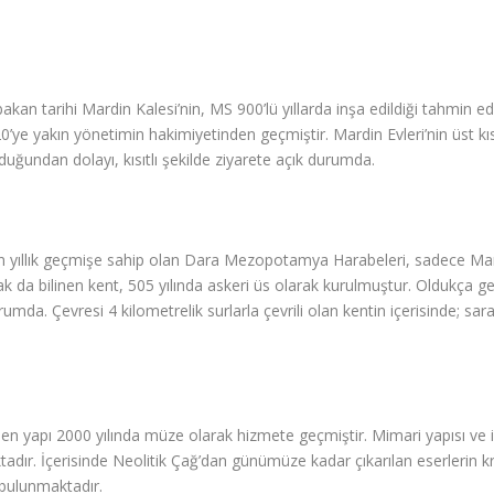
akan tarihi Mardin Kalesi’nin, MS 900’lü yıllarda inşa edildiği tahmin e
 20’ye yakın yönetimin hakimiyetinden geçmiştir. Mardin Evleri’nin ü
uğundan dolayı, kısıtlı şekilde ziyarete açık durumda.
bin yıllık geçmişe sahip olan Dara Mezopotamya Harabeleri, sadece Mard
rak da bilinen kent, 505 yılında askeri üs olarak kurulmuştur. Oldukç
da. Çevresi 4 kilometrelik surlarla çevrili olan kentin içerisinde; saray,
dilen yapı 2000 yılında müze olarak hizmete geçmiştir. Mimari yapısı ve 
dır. İçerisinde Neolitik Çağ’dan günümüze kadar çıkarılan eserlerin kron
 bulunmaktadır.