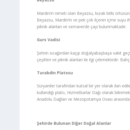
Mardin’in nimeti olan Beyazsu, kurak bitki örtüsü
Beyazsu, Mardin’in ve pek çok ilçenin içme suyu iht
piknik alanları ve semaverde çayı bulunmaktadır.
Gurs Vadisi
Şehrin sıcağından kaçıp doğalyabaşbaşa vakit geçir
çeşitleri ve piknik alanları ile ilgi çekmektedir. B
Turabdin Platosu
Süryaniler tarafından kutsal bir yer olarak ilan ed
kullandığı plato, Hizmetkarlar Dağı olarak bilinmekt
Anadolu Dağları ve Mezopotamya Ovası arasında bu
Şehirde Bulunan Diğer Doğal Alanlar