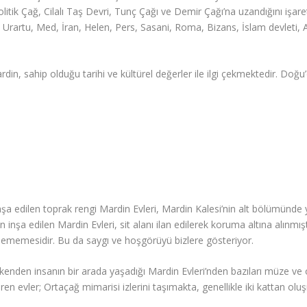
olitik Çağ, Cilalı Taş Devri, Tunç Çağı ve Demir Çağı’na uzandığını işaret
Urartu, Med, İran, Helen, Pers, Sasani, Roma, Bizans, İslam devleti, Ar
in, sahip olduğu tarihi ve kültürel değerler ile ilgi çekmektedir. Doğu’
 inşa edilen toprak rengi Mardin Evleri, Mardin Kalesi’nin alt bölümün
 inşa edilen Mardin Evleri, sit alanı ilan edilerek koruma altına alınmıştı
lememesidir. Bu da saygı ve hoşgörüyü bizlere gösteriyor.
ökenden insanın bir arada yaşadığı Mardin Evleri’nden bazıları müze ve o
ren evler; Ortaçağ mimarisi izlerini taşımakta, genellikle iki kattan 