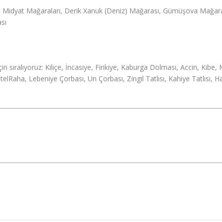
 Midyat Mağaraları, Derik Xanuk (Deniz) Mağarası, Gümüşova Mağarası
ası
 için sıralıyoruz: Kiliçe, İncasiye, Firikiye, Kaburga Dolması, Accin, Ki
lRaha, Lebeniye Çorbası, Un Çorbası, Zingil Tatlısı, Kahiye Tatlısı, Har