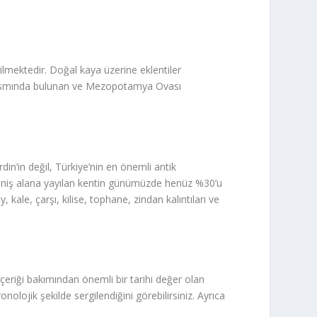
dilmektedir. Doğal kaya üzerine eklentiler
st kısmında bulunan ve Mezopotamya Ovası
in’in değil, Türkiye’nin en önemli antik
a geniş alana yayılan kentin günümüzde henüz %30’u
 kale, çarşı, kilise, tophane, zindan kalıntıları ve
içeriği bakımından önemli bir tarihi değer olan
olojik şekilde sergilendiğini görebilirsiniz. Ayrıca