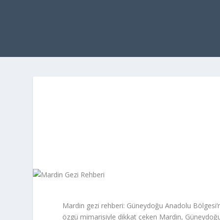
Mardin gezi rehberi: Güneydoğu Anadolu Bölgesi’nde
özgü mimarisiyle dikkat çeken Mardin, Güneydoğu’n