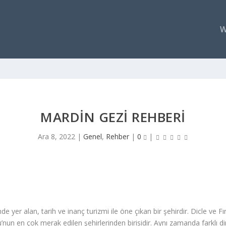
W
MARDIN GEZI REHBERI
Ara 8, 2022
|
Genel
,
Rehber
|
0
|
 yer alan, tarih ve inanç turizmi ile öne çıkan bir şehirdir. Dicle ve 
un en çok merak edilen şehirlerinden birisidir. Aynı zamanda farklı di