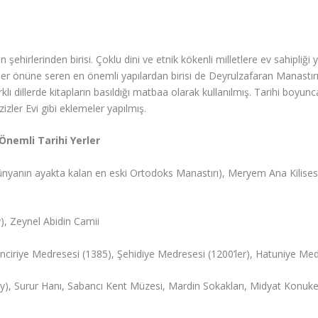
ehirlerinden birisi. Çoklu dini ve etnik kökenli milletlere ev sahipliği y
ler önüne seren en önemli yapılardan birisi de Deyrulzafaran Manastırı.
lı dillerde kitapların basıldığı matbaa olarak kullanılmış. Tarihi boyun
zler Evi gibi eklemeler yapılmış.
Önemli Tarihi Yerler
nyanın ayakta kalan en eski Ortodoks Manastırı), Meryem Ana Kilisesi
y), Zeynel Abidin Camii
nciriye Medresesi (1385), Şehidiye Medresesi (1200’ler), Hatuniye Me
yy), Surur Hanı, Sabancı Kent Müzesi, Mardin Sokakları, Midyat Konuke