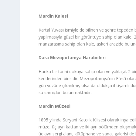
Mardin Kalesi
Kartal Yuvası ismiyle de bilinen ve şehre tepeden b
yapılmasıyla güzel bir görüntüye sahip olan kale,
manzarasına sahip olan kale, askeri arazide bulund
Dara Mezopotamya Harabeleri
Harika bir tarihi dokuya sahip olan ve yaklaşık 2 
kentlerinden birisidir. Mezopotamya’nın Efes’i ola
gün yüzüne çıkarılmış olsa da oldukça ihtişamlı durum
su sarnıçları bulunmaktadır.
Mardin Müzesi
1895 yılında Süryani Katolik Kilisesi olarak inşa e
müze, üç ayrı kattan ve iki ayrı bölümden oluşmakta
üç ayrı sergi alanı, kütüphane ve sanat galerisi de