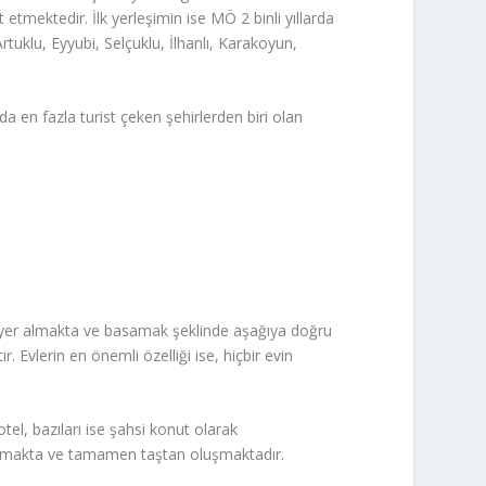
 etmektedir. İlk yerleşimin ise MÖ 2 binli yıllarda
tuklu, Eyyubi, Selçuklu, İlhanlı, Karakoyun,
da en fazla turist çeken şehirlerden biri olan
de yer almakta ve basamak şeklinde aşağıya doğru
r. Evlerin en önemli özelliği ise, hiçbir evin
tel, bazıları ise şahsi konut olarak
oluşmakta ve tamamen taştan oluşmaktadır.