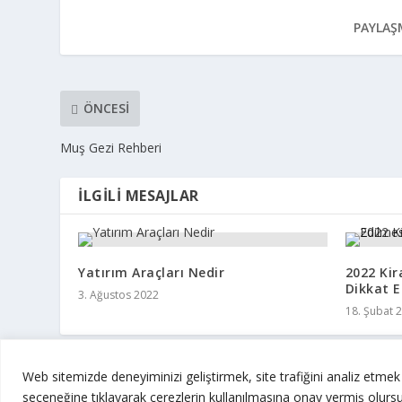
PAYLAŞ
ÖNCESI
Muş Gezi Rehberi
İLGILI MESAJLAR
Yatırım Araçları Nedir
2022 Kir
Dikkat E
3. Ağustos 2022
18. Şubat 
Web sitemizde deneyiminizi geliştirmek, site trafiğini analiz etme
seçeneğine tıklayarak çerezlerin kullanılmasına onay vermiş olurs