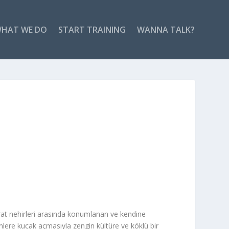
HAT WE DO
START TRAINING
WANNA TALK?
Fırat nehirleri arasında konumlanan ve kendine
nlere kucak açmasıyla zengin kültüre ve köklü bir