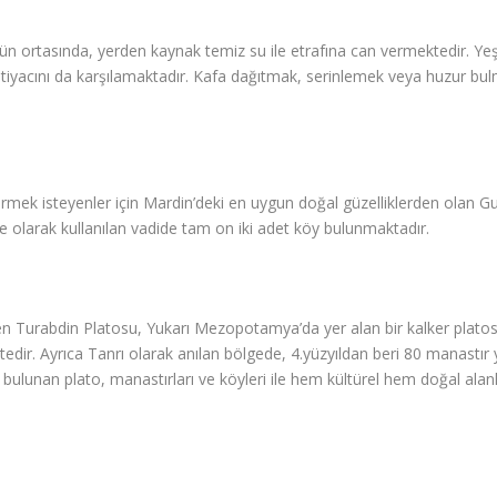
nün ortasında, yerden kaynak temiz su ile etrafına can vermektedir. Ye
iyacını da karşılamaktadır. Kafa dağıtmak, serinlemek veya huzur bulmak
mek isteyenler için Mardin’deki en uygun doğal güzelliklerden olan Gurs 
ahçe olarak kullanılan vadide tam on iki adet köy bulunmaktadır.
ilen Turabdin Platosu, Yukarı Mezopotamya’da yer alan bir kalker platosu
edir. Ayrıca Tanrı olarak anılan bölgede, 4.yüzyıldan beri 80 manastır ya
lunan plato, manastırları ve köyleri ile hem kültürel hem doğal alan