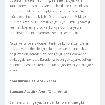
düşünülmektedir. Hitit, Frig, Kimmer, Lidya, Pers,
Makedonya, Roma, Bizans, Selçuklu ve Osmanlı gibi
imparatorluklara ev sahipliği yapan şehir, Kurtuluş
mücadelesinde de kilit bir öneme sahiptir. 19 Mayıs
1919’da Atatürk’ün Samsun’a gelişiyle Kurtuluş Savaşı
resmen başlamış oldu ve Türkiye Cumhuriyet’inin
kurulma sürecinde sembolleşen bir şehir oldu.
Güzel ve tertemiz doğası, tarihi ve kültürel zenginliği,
lezzetli yemekleri ile ilgi çeken Samsun, Kızılırmak ve
Yeşilırmak’ın Karadeniz’e döküldüğü şehir olarak da
dikkat çekmektedir. Karadeniz’de en çok ziyaret edilen
şehirlerin başını çeken Samsun’da gezilecek yerlere göz
atalım.
Samsun’da Gezilecek Yerler
Samsun Atatürk Anıtı (Onur Anıtı)
Samsun’un simge yapılarından biri olarak öne çıkan