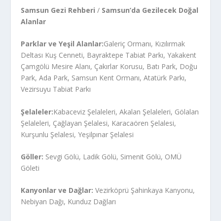
Samsun Gezi Rehberi
/
Samsun’da Gezilecek Doğal
Alanlar
Parklar ve Yeşil Alanlar:
Galeriç Ormanı, Kızılırmak
Deltası Kuş Cenneti, Bayraktepe Tabiat Parkı, Yakakent
Çamgölü Mesire Alanı, Çakırlar Korusu, Batı Park, Doğu
Park, Ada Park, Samsun Kent Ormanı, Atatürk Parkı,
Vezirsuyu Tabiat Parkı
Şelaleler:
Kabaceviz Şelaleleri, Akalan Şelaleleri, Gölalan
Şelaleleri, Çağlayan Şelalesi, Karacaören Şelalesi,
Kurşunlu Şelalesi, Yeşilpınar Şelalesi
Göller:
Sevgi Gölü, Ladik Gölü, Simenit Gölü, OMÜ
Göleti
Kanyonlar ve Dağlar:
Vezirköprü Şahinkaya Kanyonu,
Nebiyan Dağı, Kunduz Dağları