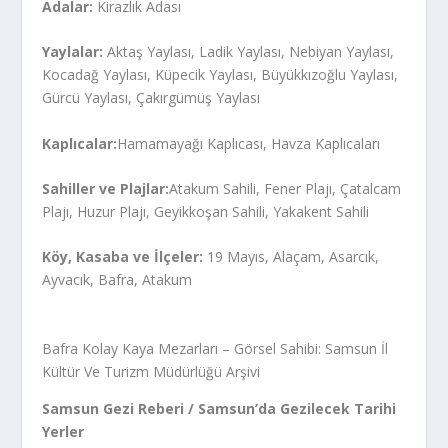
Adalar:
Kirazlık Adası
Yaylalar:
Aktaş Yaylası, Ladik Yaylası, Nebiyan Yaylası,
Kocadağ Yaylası, Küpecik Yaylası, Büyükkızoğlu Yaylası,
Gürcü Yaylası, Çakırgümüş Yaylası
Kaplıcalar:
Hamamayağı Kaplıcası, Havza Kaplıcaları
Sahiller ve Plajlar:
Atakum Sahili, Fener Plajı, Çatalcam
Plajı, Huzur Plajı, Geyikkoşan Sahili, Yakakent Sahili
Köy, Kasaba ve İlçeler:
19 Mayıs, Alaçam, Asarcık,
Ayvacık, Bafra, Atakum
Bafra Kolay Kaya Mezarları – Görsel Sahibi: Samsun İl
Kültür Ve Turizm Müdürlüğü Arşivi
Samsun Gezi Reberi /
Samsun’da Gezilecek Tarihi
Yerler