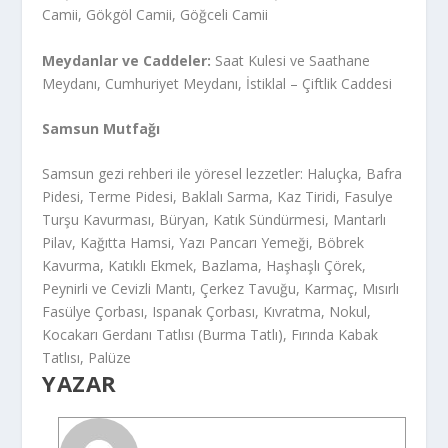
Camii, Gökgöl Camii, Göğceli Camii
Meydanlar ve Caddeler:
Saat Kulesi ve Saathane
Meydanı, Cumhuriyet Meydanı, İstiklal – Çiftlik Caddesi
Samsun Mutfağı
Samsun gezi rehberi ile yöresel lezzetler: Haluçka, Bafra
Pidesi, Terme Pidesi, Baklalı Sarma, Kaz Tiridi, Fasulye
Turşu Kavurması, Büryan, Katık Sündürmesi, Mantarlı
Pilav, Kağıtta Hamsi, Yazı Pancarı Yemeği, Böbrek
Kavurma, Katıklı Ekmek, Bazlama, Haşhaşlı Çörek,
Peynirli ve Cevizli Mantı, Çerkez Tavuğu, Karmaç, Mısırlı
Fasülye Çorbası, Ispanak Çorbası, Kıvratma, Nokul,
Kocakarı Gerdanı Tatlısı (Burma Tatlı), Fırında Kabak
Tatlısı, Palüze
YAZAR