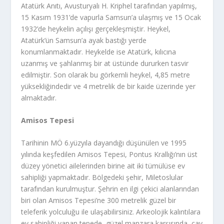
Atatürk Anıtı, Avusturyalı H. Kriphel tarafından yapılmış,
15 Kasım 1931’de vapurla Samsun’a ulaşmış ve 15 Ocak
1932’de heykelin açılışı gerçekleşmiştir. Heykel,
Atatürk’ün Samsun’a ayak bastığı yerde
konumlanmaktadır. Heykelde ise Atatürk, kılıcına
uzanmış ve şahlanmış bir at üstünde dururken tasvir
edilmiştir. Son olarak bu görkemli heykel, 4,85 metre
yüksekliğindedir ve 4 metrelik de bir kaide üzerinde yer
almaktadır.
Amisos Tepesi
Tarihinin MÖ 6.yüzyıla dayandığı düşünülen ve 1995
yılında keşfedilen Amisos Tepesi, Pontus Krallığı’nın üst
düzey yönetici ailelerinden birine ait iki tümülüse ev
sahipliği yapmaktadır. Bölgedeki şehir, Miletoslular
tarafından kurulmuştur. Şehrin en ilgi çekici alanlarından
biri olan Amisos Tepesi’ne 300 metrelik güzel bir
teleferik yolculuğu ile ulaşabilirsiniz. Arkeolojik kalıntılara
ev sahipliği yapan tepede, güzel manzara karşısında, çay