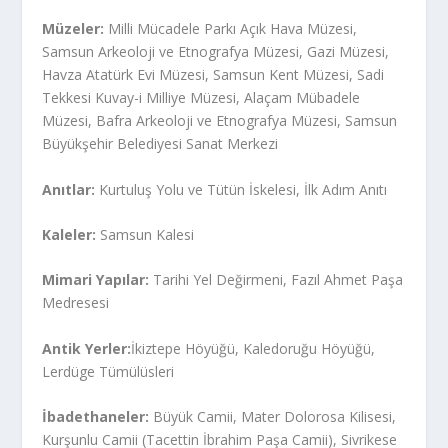
Müzeler:
Milli Mücadele Parkı Açık Hava Müzesi,
Samsun Arkeoloji ve Etnografya Müzesi, Gazi Müzesi,
Havza Atatürk Evi Müzesi, Samsun Kent Müzesi, Sadi
Tekkesi Kuvay-i Milliye Müzesi, Alaçam Mübadele
Müzesi, Bafra Arkeoloji ve Etnografya Müzesi, Samsun
Büyükşehir Belediyesi Sanat Merkezi
Anıtlar:
Kurtuluş Yolu ve Tütün İskelesi, İlk Adım Anıtı
Kaleler:
Samsun Kalesi
Mimari Yapılar:
Tarihi Yel Değirmeni, Fazıl Ahmet Paşa
Medresesi
Antik Yerler:
İkiztepe Höyüğü, Kaledoruğu Höyüğü,
Lerdüge Tümülüsleri
İbadethaneler:
Büyük Camii, Mater Dolorosa Kilisesi,
Kurşunlu Camii (Tacettin İbrahim Paşa Camii), Sivrikese