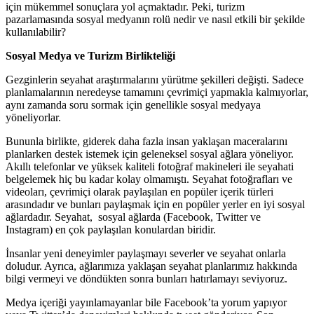
için mükemmel sonuçlara yol açmaktadır. Peki, turizm
pazarlamasında sosyal medyanın rolü nedir ve nasıl etkili bir şekilde
kullanılabilir?
Sosyal Medya ve Turizm Birlikteliği
Gezginlerin seyahat araştırmalarını yürütme şekilleri değişti. Sadece
planlamalarının neredeyse tamamını çevrimiçi yapmakla kalmıyorlar,
aynı zamanda soru sormak için genellikle sosyal medyaya
yöneliyorlar.
Bununla birlikte, giderek daha fazla insan yaklaşan maceralarını
planlarken destek istemek için geleneksel sosyal ağlara yöneliyor.
Akıllı telefonlar ve yüksek kaliteli fotoğraf makineleri ile seyahati
belgelemek hiç bu kadar kolay olmamıştı. Seyahat fotoğrafları ve
videoları, çevrimiçi olarak paylaşılan en popüler içerik türleri
arasındadır ve bunları paylaşmak için en popüler yerler en iyi sosyal
ağlardadır. Seyahat, sosyal ağlarda (Facebook, Twitter ve
Instagram) en çok paylaşılan konulardan biridir.
İnsanlar yeni deneyimler paylaşmayı severler ve seyahat onlarla
doludur. Ayrıca, ağlarımıza yaklaşan seyahat planlarımız hakkında
bilgi vermeyi ve döndükten sonra bunları hatırlamayı seviyoruz.
Medya içeriği yayınlamayanlar bile Facebook’ta yorum yapıyor