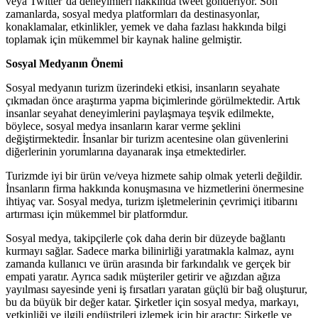
veya Twitter’da deneyimleri hakkında tweet gönderiyor. Son
zamanlarda, sosyal medya platformları da destinasyonlar,
konaklamalar, etkinlikler, yemek ve daha fazlası hakkında bilgi
toplamak için mükemmel bir kaynak haline gelmiştir.
Sosyal Medyanın Önemi
Sosyal medyanın turizm üzerindeki etkisi, insanların seyahate
çıkmadan önce araştırma yapma biçimlerinde görülmektedir. Artık
insanlar seyahat deneyimlerini paylaşmaya teşvik edilmekte,
böylece, sosyal medya insanların karar verme şeklini
değiştirmektedir. İnsanlar bir turizm acentesine olan güvenlerini
diğerlerinin yorumlarına dayanarak inşa etmektedirler.
Turizmde iyi bir ürün ve/veya hizmete sahip olmak yeterli değildir.
İnsanların firma hakkında konuşmasına ve hizmetlerini önermesine
ihtiyaç var. Sosyal medya, turizm işletmelerinin çevrimiçi itibarını
artırması için mükemmel bir platformdur.
Sosyal medya, takipçilerle çok daha derin bir düzeyde bağlantı
kurmayı sağlar. Sadece marka bilinirliği yaratmakla kalmaz, aynı
zamanda kullanıcı ve ürün arasında bir farkındalık ve gerçek bir
empati yaratır. Ayrıca sadık müşteriler getirir ve ağızdan ağıza
yayılması sayesinde yeni iş fırsatları yaratan güçlü bir bağ oluşturur,
bu da büyük bir değer katar. Şirketler için sosyal medya, markayı,
yetkinliği ve ilgili endüstrileri izlemek için bir araçtır; Şirketle ve