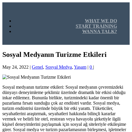
WHAT WE DO
START TRAINING
WANNA TALK?
Sosyal Medyanın Turizme Etkileri
May 24, 2022
|
Genel
,
Sosyal Medya
,
Yaşam
|
0
|
Sosyal medyanın turizme etkileri: Sosyal medyanın çevremizdeki
dünyayı deneyimleme şeklimiz üzerinde dramatik bir etkisi olduğu
inkar edilemez. Bununla birlikte, turizmindeki kadar önemli bir
pazarlama fırsatı sunduğu çok az endüstri vardır. Sosyal medya,
turizm endüstrisi üzerinde büyük bir etki yarattı. Tüketiciler,
seyahatlerini araştırmak, seyahatleri hakkında bilinçli kararlar
vermek ve belirli bir otel, restoran veya havayolu şirketiyle ilgili
kişisel deneyimlerini paylaşmak için sosyal ağ siteleriyle etkileşime
girer. Sosyal medya ve turizm pazarlamasının birleşmesi, işletmeler