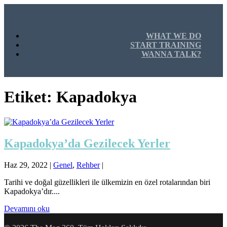
WHAT WE DO
START TRAINING
WANNA TALK?
Etiket:
Kapadokya
Kapadokya’da Gezilecek Yerler
Haz 29, 2022
|
Genel
,
Rehber
|
Tarihi ve doğal güzellikleri ile ülkemizin en özel rotalarından biri
Kapadokya’dır....
Devamını oku