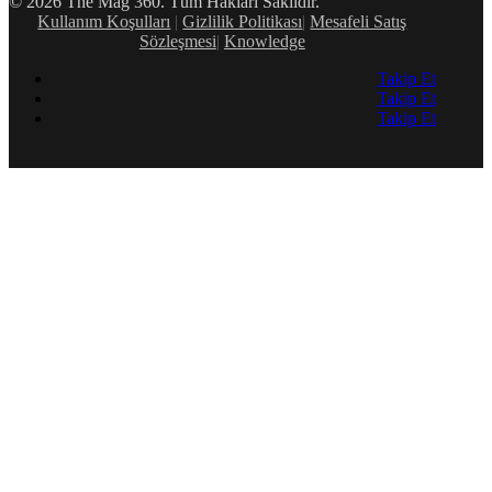
© 2026 The Mag 360. Tüm Hakları Saklıdır.
Kullanım Koşulları
|
Gizlilik Politikası
|
Mesafeli Satış
Sözleşmesi
|
Knowledge
Takip Et
Takip Et
Takip Et