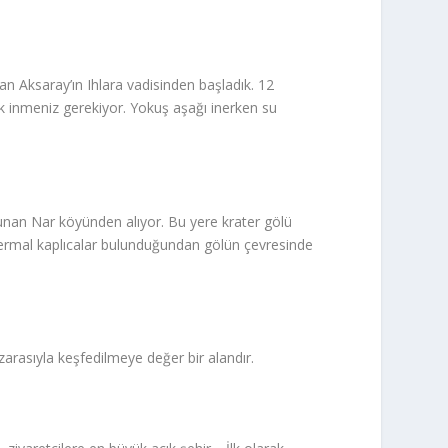
an Aksaray’ın Ihlara vadisinden başladık. 12
k inmeniz gerekiyor. Yokuş aşağı inerken su
bulunan Nar köyünden alıyor. Bu yere krater gölü
 termal kaplıcalar bulunduğundan gölün çevresinde
nzarasıyla keşfedilmeye değer bir alandır.