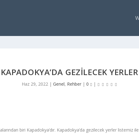
W
KAPADOKYA’DA GEZILECEK YERLER
Haz 29, 2022
|
Genel
,
Rehber
|
0
|
talarından biri Kapadokya’dır. Kapadokya’da gezilecek yerler listemiz ile 