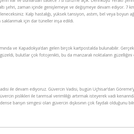
hri var ve bunlardan sadece 7’si turizme açık. Derinkuyu Yeraltı Şehri,
raltı şehri, zaman içinde genişlemeye ve değişmeye devam ediyor. 7 km’
leneceksiniz. Kalp hastalığı, yüksek tansiyon, astım, bel veya boyun ağ
klanmak için dar tüneller inşa edildi.
ıtımında ve Kapadokya’dan gelen birçok kartpostalda bulunabilir. Gerç
eldi, bulutlar çok fotojenikti, bu da manzaralı noktaların güzelliğini 
adisi ile devam ediyoruz. Güvercin Vadisi, bugün Uçhisar’dan Göreme’ye 
güvercin pislikleri ile tarımsal verimliliği artırmak isteyerek vadi kenar
 Nedense barışın simgesi olan güvercin dışkısının çok faydalı olduğunu b