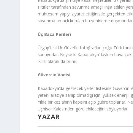
Kapadokya’da şimdiye kadar keşfedilen 37 yeraltı şe
Hititler tarafından savunma amaçlı inşa edilen ye
muhteşem yapıyı ziyaret ettiğinizde gerçekten etki
savunma amaçlı kurulan bu şehirlerde düşmandan sa
Üç Baca Perileri
Ürgüp’teki Üç Güzel’in fotoğrafları çoğu Türk tan
sunuyorlar. Neyse ki Kapadokya’dayken hava çok güz
ikilisi olarak da bilinir.
Güvercin Vadisi
Kapadokya’da gezilecek yerler listesine Güvercin V
yeterli araziye sahip olmadığı için, yüksek enerjili 
Yılda bir kez ahırın kapısını açıp gübre toplarlar.
Uçhisar Kalesi’nden görülebileceğini söylüyorlar.
YAZAR