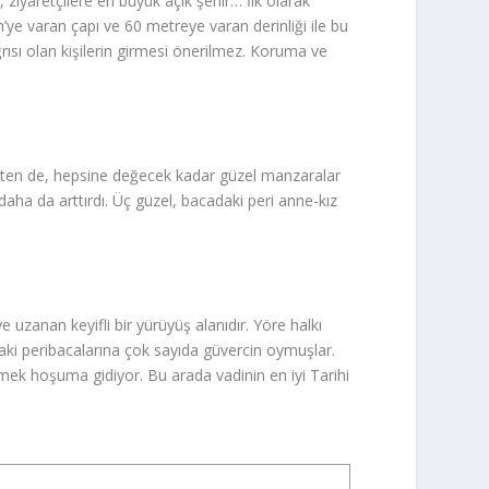
 ziyaretçilere en büyük açık şehir… İlk olarak
ye varan çapı ve 60 metreye varan derinliği ile bu
rısı olan kişilerin girmesi önerilmez. Koruma ve
ekten de, hepsine değecek kadar güzel manzaralar
daha da arttırdı. Üç güzel, bacadaki peri anne-kız
uzanan keyifli bir yürüyüş alanıdır. Yöre halkı
ındaki peribacalarına çok sayıda güvercin oymuşlar.
ilmek hoşuma gidiyor. Bu arada vadinin en iyi Tarihi