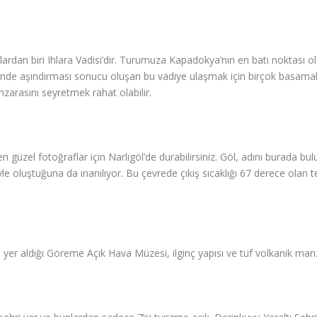
lardan biri Ihlara Vadisi’dir. Turumuza Kapadokya’nın en batı noktası ol
içinde aşındırması sonucu oluşan bu vadiye ulaşmak için birçok basama
zarasını seyretmek rahat olabilir.
en güzel fotoğraflar için Narlıgöl’de durabilirsiniz. Göl, adını burada 
e oluştuğuna da inanılıyor. Bu çevrede çıkış sıcaklığı 67 derece olan
enin yer aldığı Göreme Açık Hava Müzesi, ilginç yapısı ve tüf volkanik ma