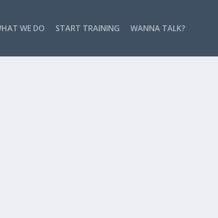
HAT WE DO
START TRAINING
WANNA TALK?
zm nedir sorusunu merak eden birçok kişi bulunuyor....