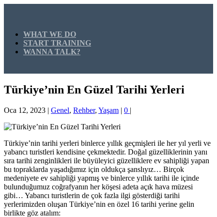
WHAT WE DO
START TRAINING
WANNA TALK?
Türkiye’nin En Güzel Tarihi Yerleri
Oca 12, 2023
|
Genel
,
Rehber
,
Yaşam
|
0
|
Türkiye’nin tarihi yerleri binlerce yıllık geçmişleri ile her yıl yerli ve
yabancı turistleri kendisine çekmektedir. Doğal güzelliklerinin yanı
sıra tarihi zenginlikleri ile büyüleyici güzelliklere ev sahipliği yapan
bu topraklarda yaşadığımız için oldukça şanslıyız… Birçok
medeniyete ev sahipliği yapmış ve binlerce yıllık tarihi ile içinde
bulunduğumuz coğrafyanın her köşesi adeta açık hava müzesi
gibi… Yabancı turistlerin de çok fazla ilgi gösterdiği tarihi
yerlerimizden oluşan Türkiye’nin en özel 16 tarihi yerine gelin
birlikte göz atalım: