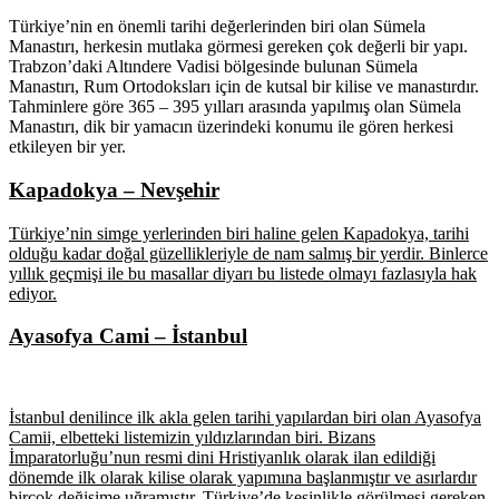
Türkiye’nin en önemli tarihi değerlerinden biri olan Sümela
Manastırı, herkesin mutlaka görmesi gereken çok değerli bir yapı.
Trabzon’daki Altındere Vadisi bölgesinde bulunan Sümela
Manastırı, Rum Ortodoksları için de kutsal bir kilise ve manastırdır.
Tahminlere göre 365 – 395 yılları arasında yapılmış olan Sümela
Manastırı, dik bir yamacın üzerindeki konumu ile gören herkesi
etkileyen bir yer.
Kapadokya – Nevşehir
Türkiye’nin simge yerlerinden biri haline gelen Kapadokya, tarihi
olduğu kadar doğal güzellikleriyle de nam salmış bir yerdir. Binlerce
yıllık geçmişi ile bu masallar diyarı bu listede olmayı fazlasıyla hak
ediyor.
Ayasofya Cami – İstanbul
İstanbul denilince ilk akla gelen tarihi yapılardan biri olan Ayasofya
Camii, elbetteki listemizin yıldızlarından biri. Bizans
İmparatorluğu’nun resmi dini Hristiyanlık olarak ilan edildiği
dönemde ilk olarak kilise olarak yapımına başlanmıştır ve asırlardır
birçok değişime uğramıştır. Türkiye’de kesinlikle görülmesi gereken