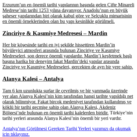
Erzurum’un en önemli tarihi yapılarının başında gelen Çifte Minareli
Medrese’nin tarihi 1253 yılına dayanıyor. Anadolu’nun en büyük
şaheser yapılarından biri olarak kabul göre ve Selçuklu mimarisinin
en önemli örneklerinden olan bu yapı kesinlikle görülmeli.
Zinciriye & Kasımiye Medresesi – Mardin
Her bir köşesinde tarihi en iyi şekilde hissettiren Mardin’in
büyüleyici atmosferi arasında bulunan Zinciriye ve Kasımiye
Medreseleri, son derece önemli yapılardır. Mardin’i keşfetmek başlı
başına harika bir deneyim fakat Mardin’deki yapılar arasında
Zinciriye ve Kasımiye Medreseleri, gerçekten de ayrı bir yere sahip.
Alanya Kalesi – Antalya
Tam 6 km uzunlukta surlar ile çevrilmiş ve bir yarımada üzerinde
yer alan Alanya Kalesi’nin kim tarafından hangi tarihte yapıldığı net
olarak bilinmiyor. Fakat birçok medeniyet tarafından kullanılmış ve
köklü bir tarihi geçmişe sahip olan Alanya Kalesi, Akdeniz
Bölgesi’nde bulunan en önemli tarihi kalelerden biridir.
Türkiye’nin
tarihi yerleri arasında Alanya Kalesi’nin önemli bir yeri vardır.
Antalya’nın Görülmesi Gereken Tarihi Yerleri yazımızı da okumak
için tıklayınız.