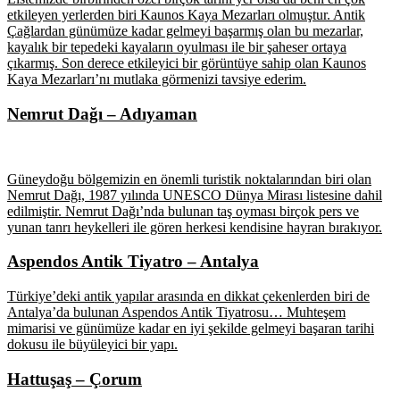
etkileyen yerlerden biri Kaunos Kaya Mezarları olmuştur. Antik
Çağlardan günümüze kadar gelmeyi başarmış olan bu mezarlar,
kayalık bir tepedeki kayaların oyulması ile bir şaheser ortaya
çıkarmış. Son derece etkileyici bir görüntüye sahip olan Kaunos
Kaya Mezarları’nı mutlaka görmenizi tavsiye ederim.
Nemrut Dağı – Adıyaman
Güneydoğu bölgemizin en önemli turistik noktalarından biri olan
Nemrut Dağı, 1987 yılında UNESCO Dünya Mirası listesine dahil
edilmiştir. Nemrut Dağı’nda bulunan taş oyması birçok pers ve
yunan tanrı heykelleri ile gören herkesi kendisine hayran bırakıyor.
Aspendos Antik Tiyatro – Antalya
Türkiye’deki antik yapılar arasında en dikkat çekenlerden biri de
Antalya’da bulunan Aspendos Antik Tiyatrosu… Muhteşem
mimarisi ve günümüze kadar en iyi şekilde gelmeyi başaran tarihi
dokusu ile büyüleyici bir yapı.
Hattuşaş – Çorum