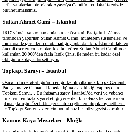
tarihi yapılardan biri olarak Ayasofya Camii’ni mutlaka listenizde
bulundurmalısınız.
Sultan Ahmet Cami – İstanbul
1617 yılında yapımı tamamlanan ve Osmanlı Padişahı 1. Ahmed
tarafından yaptırılan Sultan Ahmet Camii, muhteşem süslemeleri ve
mimarisi ile görenlerin unutamadığı yapılardan biri. İstanbul’daki en
önemli eserlerden biri olarak kabul gören Sultan Ahmet Camii’nde
kullanılan 20.000’den fazla İznik Çinisi ile neden bu kadar özel
olduğunu kolayca hissettiriyor.
Topkapı Sarayı – İstanbul
Osmanlı İmparatorluğu’nun en görkemli yıllarında birçok Osmanlı
Padişahına ve Osmanlı Hanedanlığına ev sahipliği yapmış olan
Topkapı Sarayı… Bu ihtişamlı saray, İstanbul’da yerli ve yabancı
turistlerin en fazla ziyaret ettiği yerlerden biri olarak her zaman ön
plana çıkmıştır. Özellikle içerisinde sergilenen birçok kıymetli eser
ile Topkapı Sarayı, sizler için unutulmaz bir müze gezisi olacaktır.
Kaunos Kaya Mezarları – Muğla
Listemizde birbirinden özel birçok tarihi yer olsa da beni en çok