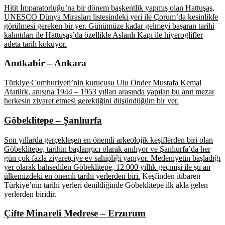
Hitit İmparatorluğu’na bir dönem başkentlik yapmış olan Hattuşaş,
UNESCO Dünya Mirasları listesindeki yeri ile Çorum’da kesinlikle
görülmesi gereken bir yer. Günümüze kadar gelmeyi başaran tarihi
kalıntıları ile Hattuşaş’da özellikle Aslanlı Kapı ile hiyeroglifler
adeta tarih kokuyor.
Anıtkabir – Ankara
Türkiye Cumhuriyeti’nin kurucusu Ulu Önder Mustafa Kemal
Atatürk, anısına 1944 – 1953 yılları arasında yapılan bu anıt mezar
herkesin ziyaret etmesi gerektiğini düşündüğüm bir yer.
Göbeklitepe – Şanlıurfa
Son yıllarda gerçekleşen en önemli arkeolojik keşiflerden biri olan
Göbeklitepe, tarihin başlangıcı olarak anılıyor ve Şanlıurfa’da her
gün çok fazla ziyaretçiye ev sahipliği yapıyor. Medeniyetin başladığı
yer olarak bahsedilen Göbeklitepe, 12.000 yıllık geçmişi ile şu an
ülkemizdeki en önemli tarihi yerlerden biri.
Keşfinden itibaren
Türkiye’nin tarihi yerleri denildiğinde Göbeklitepe ilk akla gelen
yerlerden biridir.
Çifte Minareli Medrese – Erzurum