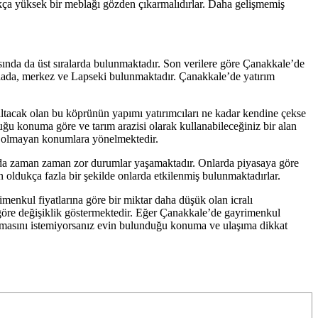
ukça yüksek bir meblağı gözden çıkarmalıdırlar. Daha gelişmemiş
arasında da üst sıralarda bulunmaktadır. Son verilere göre Çanakkale’de
zcaada, merkez ve Lapseki bulunmaktadır. Çanakkale’de yatırım
ltacak olan bu köprünün yapımı yatırımcıları ne kadar kendine çekse
duğu konuma göre ve tarım arazisi olarak kullanabileceğiniz bir alan
zi olmayan konumlara yönelmektedir.
larda zaman zaman zor durumlar yaşamaktadır. Onlarda piyasaya göre
 oldukça fazla bir şekilde onlarda etkilenmiş bulunmaktadırlar.
menkul fiyatlarına göre bir miktar daha düşük olan icralı
 göre değişiklik göstermektedir. Eğer Çanakkale’de gayrimenkul
et olmasını istemiyorsanız evin bulunduğu konuma ve ulaşıma dikkat