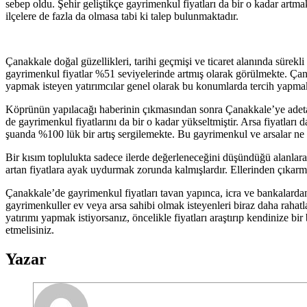
sebep oldu. Şehir geliştikçe gayrimenkul fiyatları da bir o kadar ar
ilçelere de fazla da olmasa tabi ki talep bulunmaktadır.
Çanakkale doğal güzellikleri, tarihi geçmişi ve ticaret alanında sürekli
gayrimenkul fiyatlar %51 seviyelerinde artmış olarak görülmekte. Çan
yapmak isteyen yatırımcılar genel olarak bu konumlarda tercih yapmak
Köprünün yapılacağı haberinin çıkmasından sonra Çanakkale’ye adeta y
de gayrimenkul fiyatlarını da bir o kadar yükseltmiştir. Arsa fiyatları
şuanda %100 lük bir artış sergilemekte. Bu gayrimenkul ve arsalar ne
Bir kısım toplulukta sadece ilerde değerleneceğini düşündüğü alanlar
artan fiyatlara ayak uydurmak zorunda kalmışlardır. Ellerinden çıkarm
Çanakkale’de gayrimenkul fiyatları tavan yapınca, icra ve bankalardan
gayrimenkuller ev veya arsa sahibi olmak isteyenleri biraz daha raha
yatırımı yapmak istiyorsanız, öncelikle fiyatları araştırıp kendinize b
etmelisiniz.
Yazar