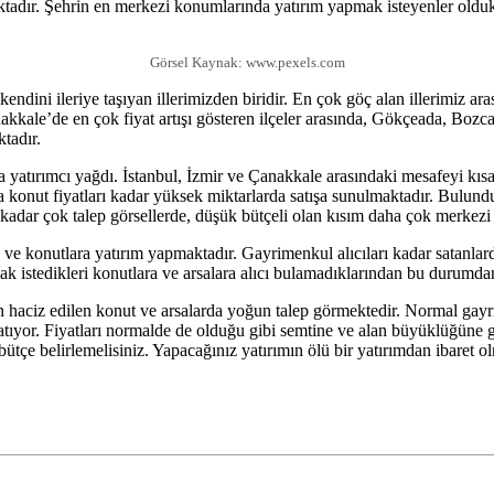
tmaktadır. Şehrin en merkezi konumlarında yatırım yapmak isteyenler old
Görsel Kaynak: www.pexels.com
 kendini ileriye taşıyan illerimizden biridir. En çok göç alan illerimiz 
akkale’de en çok fiyat artışı gösteren ilçeler arasında, Gökçeada, Bo
tadır.
atırımcı yağdı. İstanbul, İzmir ve Çanakkale arasındaki mesafeyi kısa
 da konut fiyatları kadar yüksek miktarlarda satışa sunulmaktadır. Bulun
 kadar çok talep görsellerde, düşük bütçeli olan kısım daha çok merke
a ve konutlara yatırım yapmaktadır. Gayrimenkul alıcıları kadar satan
ak istedikleri konutlara ve arsalara alıcı bulamadıklarından bu durumdan
 haciz edilen konut ve arsalarda yoğun talep görmektedir. Normal gayri
tlatıyor. Fiyatları normalde de olduğu gibi semtine ve alan büyüklüğüne
ir bütçe belirlemelisiniz. Yapacağınız yatırımın ölü bir yatırımdan ibar