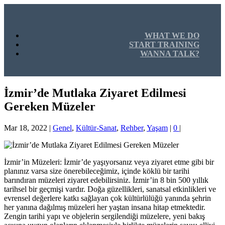
WHAT WE DO
START TRAINING
WANNA TALK?
İzmir’de Mutlaka Ziyaret Edilmesi
Gereken Müzeler
Mar 18, 2022
|
Genel
,
Kültür-Sanat
,
Rehber
,
Yaşam
|
0
|
İzmir’in Müzeleri: İzmir’de yaşıyorsanız veya ziyaret etme gibi bir
planınız varsa size önerebileceğimiz, içinde köklü bir tarihi
barındıran müzeleri ziyaret edebilirsiniz. İzmir’in 8 bin 500 yıllık
tarihsel bir geçmişi vardır. Doğa güzellikleri, sanatsal etkinlikleri ve
evrensel değerlere katkı sağlayan çok kültürlülüğü yanında şehrin
her yanına dağılmış müzeleri her yaştan insana hitap etmektedir.
Zengin tarihi yapı ve objelerin sergilendiği müzelere, yeni bakış