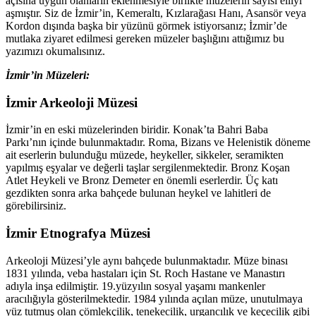
açısına uygun olanların eklenmesiyle birlikte müzelerin sayısı elliyi
aşmıştır. Siz de İzmir’in, Kemeraltı, Kızlarağası Hanı, Asansör veya
Kordon dışında başka bir yüzünü görmek istiyorsanız; İzmir’de
mutlaka ziyaret edilmesi gereken müzeler başlığını attığımız bu
yazımızı okumalısınız.
İzmir’in Müzeleri:
İzmir Arkeoloji Müzesi
İzmir’in en eski müzelerinden biridir. Konak’ta Bahri Baba
Parkı’nın içinde bulunmaktadır. Roma, Bizans ve Helenistik döneme
ait eserlerin bulunduğu müzede, heykeller, sikkeler, seramikten
yapılmış eşyalar ve değerli taşlar sergilenmektedir. Bronz Koşan
Atlet Heykeli ve Bronz Demeter en önemli eserlerdir. Üç katı
gezdikten sonra arka bahçede bulunan heykel ve lahitleri de
görebilirsiniz.
İzmir Etnografya Müzesi
Arkeoloji Müzesi’yle aynı bahçede bulunmaktadır. Müze binası
1831 yılında, veba hastaları için St. Roch Hastane ve Manastırı
adıyla inşa edilmiştir. 19.yüzyılın sosyal yaşamı mankenler
aracılığıyla gösterilmektedir. 1984 yılında açılan müze, unutulmaya
yüz tutmuş olan çömlekçilik, tenekecilik, urgancılık ve keçecilik gibi