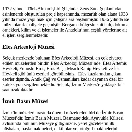
1932 yılında Türk-Alman işbirliği içinde, Zeus Sunağı planından
esinlenerek oluşturulan proje kapsamında, mezarlık olan alana 1933
yılında müze yapılmak için çalışmalara başlanmıştır. 1936 yılında ise
müze olarak faaliyete geçmiştir. Bergama bölgesine ait halı, dokuma
örnekleri, kilim ve el işlemeler ile Anadolu’nun çeşitli yörelerine ait
el işleri sergilenmektedir.
Efes Arkeoloji Müzesi
Selçuk merkezde bulunan Efes Arkeoloji Müzesi, en çok ziyaret
edilen müzelerden biridir. Efes Arkeoloji Müzesi’nde, Efes Artemis
Heykeli, Yunuslu Eros, Eros Başı, Mısırlı Rahip Heykeli ve İsis
Heykeli gibi ünlü eserleri görebilirsiniz. Efes kazılarından çıkan
eserler dışında, Antik Çağ ve Osmanlılara kadar dayanan özel bir
koleksiyon sergilenmektedir. Selçuk, İzmir Merkez’e yaklaşık bir
saat uzaklıktadır.
İzmir Basın Müzesi
İzmir’in müzeleri arasında önemli müzelerden biri de İzmir Basın
Müzesi’dir. İzmir Basın Müzesi, Basmane’deki Ayavukla Kilisesi
avlusunda bulunur. Müzeye gittiğinizde, yerel gazetelerin ilk
nüshaları, baskı makineleri, daktilolar ve fotoğraf makinelerini