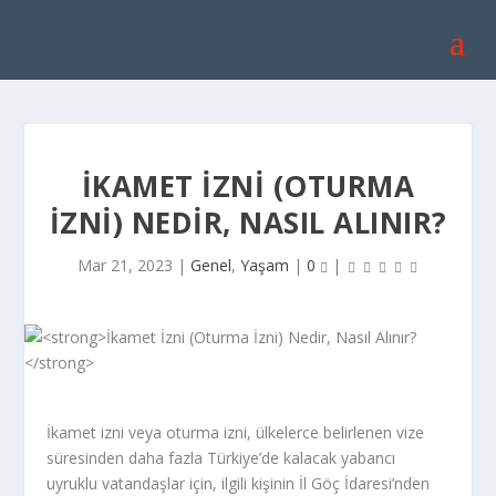
İKAMET İZNI (OTURMA
İZNI) NEDIR, NASIL ALINIR?
Mar 21, 2023
|
Genel
,
Yaşam
|
0
|
İkamet izni veya oturma izni, ülkelerce belirlenen vize
süresinden daha fazla Türkiye’de kalacak yabancı
uyruklu vatandaşlar için, ilgili kişinin İl Göç İdaresi’nden