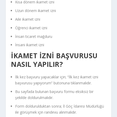
Kısa dönem ikamet izni
Uzun dönem ikamet izni
Aile ikamet izni
Öğrenci ikamet izni
İnsan ticaret mağduru
İnsani ikamet izni
İKAMET İZNI BAŞVURUSU
NASIL YAPILIR?
İlk kez başvuru yapacaklar için; “İlk kez ikamet izni
başvurusu yapıyorum” butonuna tıklanmalıdır.
Bu sayfada bulunan başvuru formu eksiksiz bir
şekilde doldurulmalıdır.
Form doldurulduktan sonra; İl Göç İdaresi Müdürlüğü
ile görüşmek için randevu alınmalıdır.