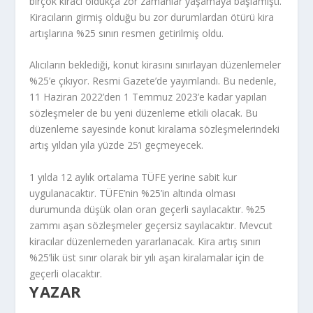
birçok kiracı oldukça zor zamanlar yaşamaya başlamıştı.
Kiracıların girmiş olduğu bu zor durumlardan ötürü kira
artışlarına %25 sınırı resmen getirilmiş oldu.
Alıcıların beklediği, konut kirasını sınırlayan düzenlemeler
%25’e çıkıyor. Resmi Gazete’de yayımlandı. Bu nedenle,
11 Haziran 2022’den 1 Temmuz 2023’e kadar yapılan
sözleşmeler de bu yeni düzenleme etkili olacak. Bu
düzenleme sayesinde konut kiralama sözleşmelerindeki
artış yıldan yıla yüzde 25’i geçmeyecek.
1 yılda 12 aylık ortalama TÜFE yerine sabit kur
uygulanacaktır. TÜFE’nin %25’in altında olması
durumunda düşük olan oran geçerli sayılacaktır. %25
zammı aşan sözleşmeler geçersiz sayılacaktır. Mevcut
kiracılar düzenlemeden yararlanacak. Kira artış sınırı
%25’lik üst sınır olarak bir yılı aşan kiralamalar için de
geçerli olacaktır.
YAZAR